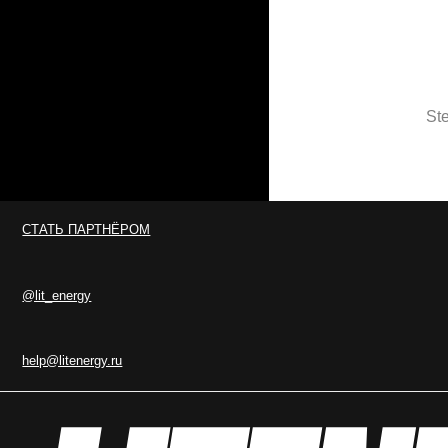
Step:
СТАТЬ ПАРТНЁРОМ
@lit_energy
help@litenergy.ru